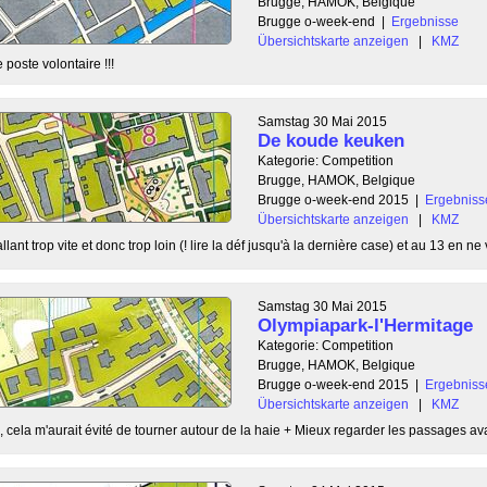
Brugge, HAMOK, Belgique
Brugge o-week-end
|
Ergebnisse
Übersichtskarte anzeigen
|
KMZ
e poste volontaire !!!
Samstag 30 Mai 2015
De koude keuken
Kategorie: Competition
Brugge, HAMOK, Belgique
Brugge o-week-end 2015
|
Ergebniss
Übersichtskarte anzeigen
|
KMZ
ant trop vite et donc trop loin (! lire la déf jusqu'à la dernière case) et au 13 en ne v
Samstag 30 Mai 2015
Olympiapark-l'Hermitage
Kategorie: Competition
Brugge, HAMOK, Belgique
Brugge o-week-end 2015
|
Ergebniss
Übersichtskarte anzeigen
|
KMZ
 7, cela m'aurait évité de tourner autour de la haie + Mieux regarder les passages ava