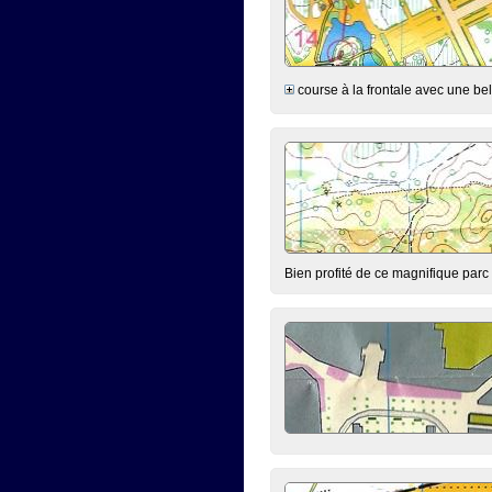
course à la frontale avec une bel
Bien profité de ce magnifique parc n