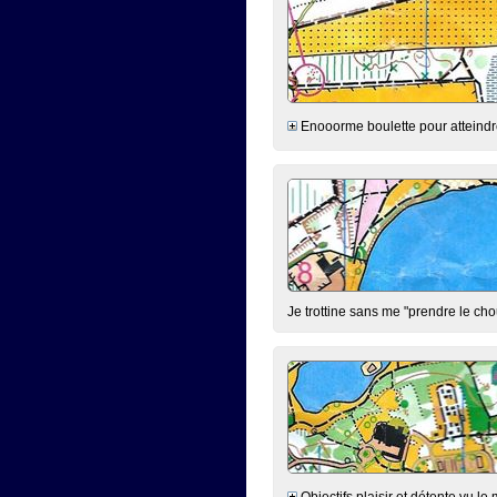
Enooorme boulette pour atteindre 
Je trottine sans me "prendre le cho
Objectifs plaisir et détente vu le