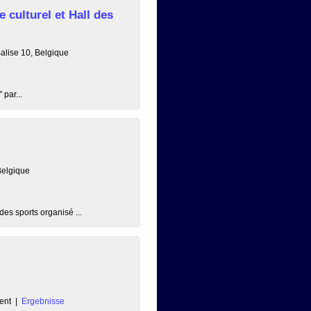
culturel et Hall des
alise 10, Belgique
 par...
Belgique
s sports organisé ...
ent
|
Ergebnisse