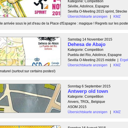
Kategorie: Competition
Séville, Adolince, Espagne
Sevilla O-Meeting 2015 sprint, Strecke 
Übersichtskarte anzeigen
|
KMZ
le arrivée sous le jet d'eau de la Place d'Espagne : magique ! Regrets sur les postes 
Samstag 14 November 2015
Dehesa de Abajo
Kategorie: Competition
Puebla del Rio, Adolince, Espagne
Sevilla O-Meeting 2015 middle
|
Erge
Übersichtskarte anzeigen
|
KMZ
aturel (surtout sur certains postes!)
Sonntag 6 September 2015
Antwerp old town
Kategorie: Competition
Anvers, TROL, Belgique
ASOM 2015
Übersichtskarte anzeigen
|
KMZ
Sonntag 16 August 2015