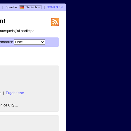
r
|
Sprache:
Deutsch
|
DOMA 3.0.6
n!
uxquels j'ai participe.
emodus:
e
|
Ergebnisse
 ce City ...