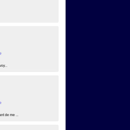
e
oy...
e
nt de me ...