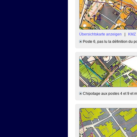
Übersichtskarte anzeigen
|
KMZ
Poste 6, pas lu la définition du po
Chipotage aux postes 4 et 9 et 