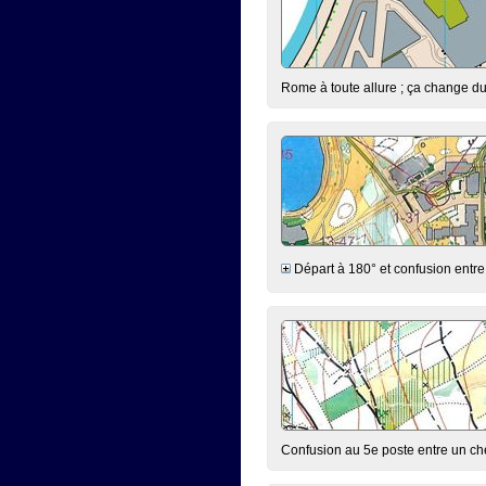
Rome à toute allure ; ça change du 
Départ à 180° et confusion entre le
Confusion au 5e poste entre un chem