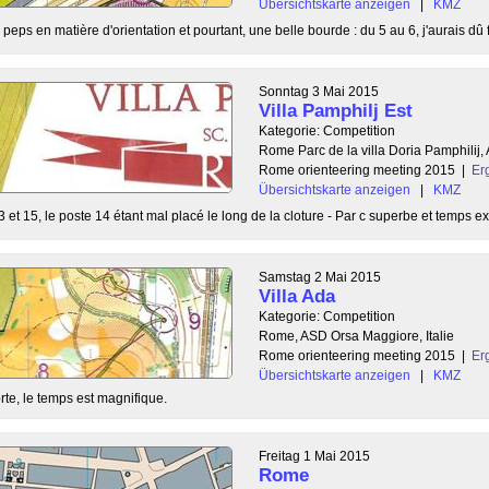
Übersichtskarte anzeigen
|
KMZ
 peps en matière d'orientation et pourtant, une belle bourde : du 5 au 6, j'aurais dû f
Sonntag 3 Mai 2015
Villa Pamphilj Est
Kategorie: Competition
Rome Parc de la villa Doria Pamphilij,
Rome orienteering meeting 2015
|
Er
Übersichtskarte anzeigen
|
KMZ
 et 15, le poste 14 étant mal placé le long de la cloture - Par c superbe et temps ext
Samstag 2 Mai 2015
Villa Ada
Kategorie: Competition
Rome, ASD Orsa Maggiore, Italie
Rome orienteering meeting 2015
|
Er
Übersichtskarte anzeigen
|
KMZ
rte, le temps est magnifique.
Freitag 1 Mai 2015
Rome