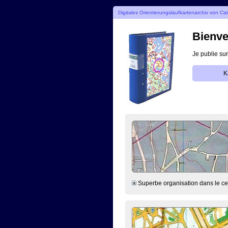
Digitales Orientierungslaufkartenarchiv von Ca
Bienve
Je publie sur
K
Superbe organisation dans le cent