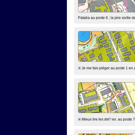
Patatra au poste 6 ; la pire sortie d
Je me fais piéger au poste 1 en all
Mieux lire les def ! ex. au poste