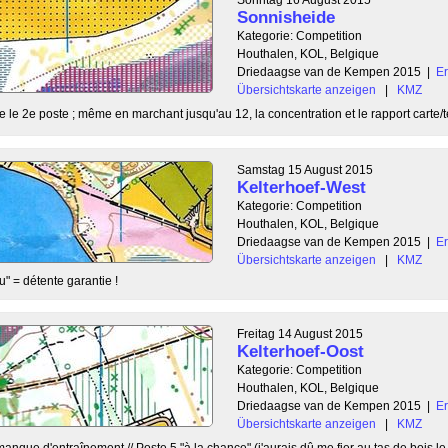
Sonnisheide
Kategorie: Competition
Houthalen, KOL, Belgique
Driedaagse van de Kempen 2015
|
E
Übersichtskarte anzeigen
|
KMZ
le 2e poste ; même en marchant jusqu'au 12, la concentration et le rapport carte/ter
Samstag 15 August 2015
Kelterhoef-West
Kategorie: Competition
Houthalen, KOL, Belgique
Driedaagse van de Kempen 2015
|
E
Übersichtskarte anzeigen
|
KMZ
u" = détente garantie !
Freitag 14 August 2015
Kelterhoef-Oost
Kategorie: Competition
Houthalen, KOL, Belgique
Driedaagse van de Kempen 2015
|
E
Übersichtskarte anzeigen
|
KMZ
 manque d'entraînement // Poste 5 "à la chance" (j'aurais dû me fier au tas de bois le 