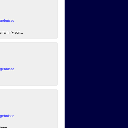
rgebnisse
rain n'y son...
rgebnisse
rgebnisse
long ...