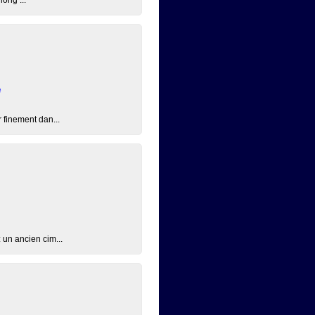
e
 finement dan...
 un ancien cim...