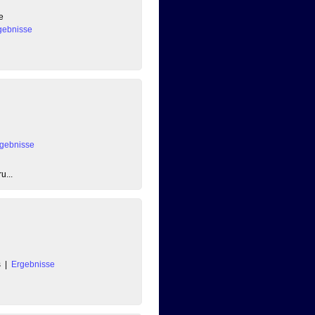
e
gebnisse
gebnisse
u...
s
|
Ergebnisse