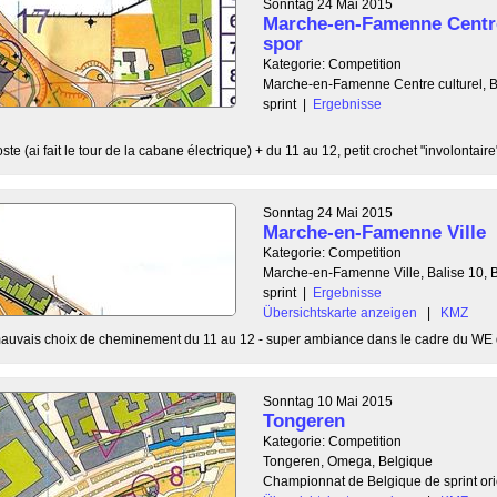
Sonntag 24 Mai 2015
Marche-en-Famenne Centre 
spor
Kategorie: Competition
Marche-en-Famenne Centre culturel, B
sprint
|
Ergebnisse
ste (ai fait le tour de la cabane électrique) + du 11 au 12, petit crochet "involontaire"
Sonntag 24 Mai 2015
Marche-en-Famenne Ville
Kategorie: Competition
Marche-en-Famenne Ville, Balise 10, 
sprint
|
Ergebnisse
Übersichtskarte anzeigen
|
KMZ
mauvais choix de cheminement du 11 au 12 - super ambiance dans le cadre du WE de
Sonntag 10 Mai 2015
Tongeren
Kategorie: Competition
Tongeren, Omega, Belgique
Championnat de Belgique de sprint ori