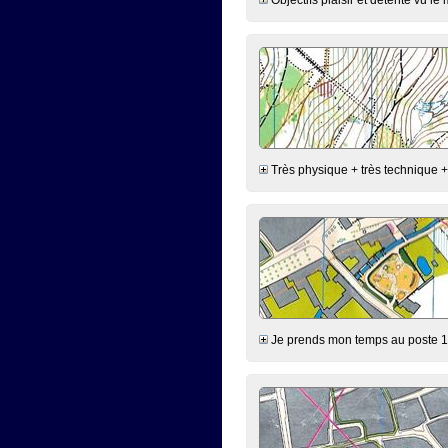
Très physique + très technique +
Je prends mon temps au poste 1 e