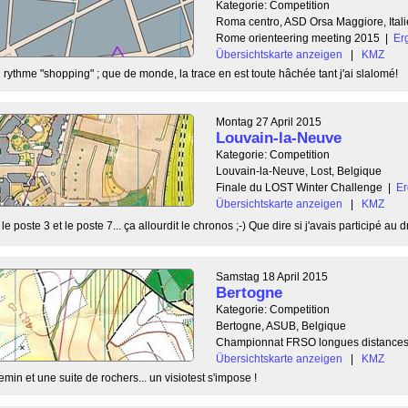
Kategorie: Competition
Roma centro, ASD Orsa Maggiore, Itali
Rome orienteering meeting 2015
|
Er
Übersichtskarte anzeigen
|
KMZ
rythme "shopping" ; que de monde, la trace en est toute hâchée tant j'ai slalomé!
Montag 27 April 2015
Louvain-la-Neuve
Kategorie: Competition
Louvain-la-Neuve, Lost, Belgique
Finale du LOST Winter Challenge
|
Er
Übersichtskarte anzeigen
|
KMZ
 poste 3 et le poste 7... ça allourdit le chronos ;-) Que dire si j'avais participé au dr
Samstag 18 April 2015
Bertogne
Kategorie: Competition
Bertogne, ASUB, Belgique
Championnat FRSO longues distance
Übersichtskarte anzeigen
|
KMZ
in et une suite de rochers... un visiotest s'impose !