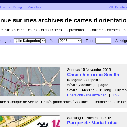
therine de Biourge
|
Anmelden
Alle Benutze
nue sur mes archives de cartes d'orientatio
 ce site les cartes, courses et choix de routes provenant des differents evenements a
ategorie:
Jahr:
Filter:
Anzeig
Sonntag 15 November 2015
Casco historico Sevilla
Kategorie: Competition
Séville, Adolince, Espagne
Sevilla O-Meeting 2015 long + City rac
Übersichtskarte anzeigen
|
KMZ
re historique de Séville - Un très grand bravo à Adolince qui termine de belle façon
Samstag 14 November 2015
Parque de Maria Luisa