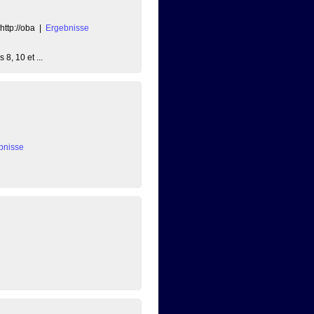
http://oba
|
Ergebnisse
8, 10 et ...
bnisse