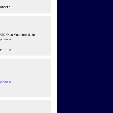
oncer s...
 ASD Orsa Maggiore, Italie
gebnisse
ra ; que...
gebnisse