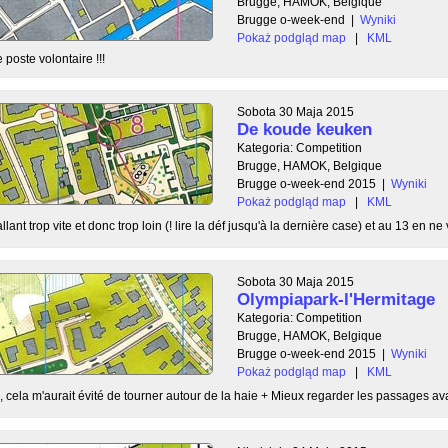
Brugge, HAMOK, Belgique
Brugge o-week-end
|
Wyniki
Pokaż podgląd map
|
KML
e poste volontaire !!!
Sobota 30 Maja 2015
De koude keuken
Kategoria: Competition
Brugge, HAMOK, Belgique
Brugge o-week-end 2015
|
Wyniki
Pokaż podgląd map
|
KML
ant trop vite et donc trop loin (! lire la déf jusqu'à la dernière case) et au 13 en ne v
Sobota 30 Maja 2015
Olympiapark-l'Hermitage
Kategoria: Competition
Brugge, HAMOK, Belgique
Brugge o-week-end 2015
|
Wyniki
Pokaż podgląd map
|
KML
 7, cela m'aurait évité de tourner autour de la haie + Mieux regarder les passages ava