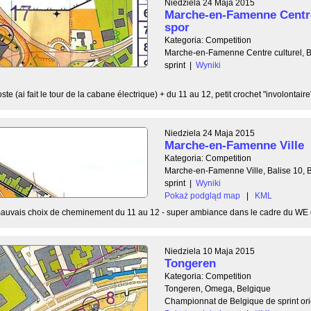
Niedziela 24 Maja 2015
Marche-en-Famenne Centre 
spor
Kategoria: Competition
Marche-en-Famenne Centre culturel, B
sprint
|
Wyniki
ste (ai fait le tour de la cabane électrique) + du 11 au 12, petit crochet "involontaire"
Niedziela 24 Maja 2015
Marche-en-Famenne Ville
Kategoria: Competition
Marche-en-Famenne Ville, Balise 10, 
sprint
|
Wyniki
Pokaż podgląd map
|
KML
mauvais choix de cheminement du 11 au 12 - super ambiance dans le cadre du WE de
Niedziela 10 Maja 2015
Tongeren
Kategoria: Competition
Tongeren, Omega, Belgique
Championnat de Belgique de sprint ori