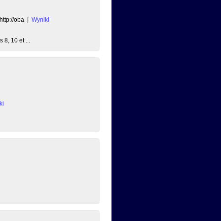
http://oba
|
Wyniki
8, 10 et ...
ki