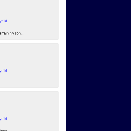
niki
rain n'y son...
niki
niki
long ...