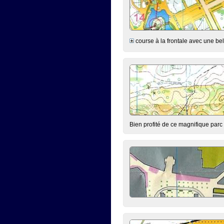
course à la frontale avec une bel
Bien profité de ce magnifique parc n