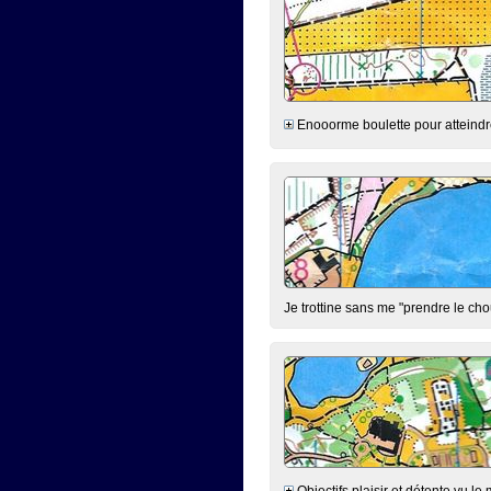
Enooorme boulette pour atteindre 
Je trottine sans me "prendre le cho
Objectifs plaisir et détente vu le