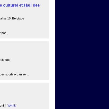
culturel et Hall des
alise 10, Belgique
 par...
Belgique
s sports organisé ...
ent
|
Wyniki