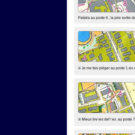
Patatra au poste 6 ; la pire sortie d
Je me fais piéger au poste 1 en all
Mieux lire les def ! ex. au poste