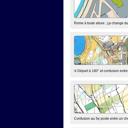
Rome à toute allure ; ça change du 
Départ à 180° et confusion entre le
Confusion au 5e poste entre un chem