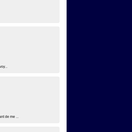
oy...
nt de me ...