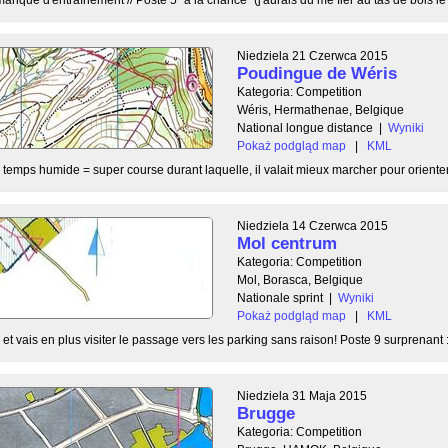
Niedziela 21 Czerwca 2015
Poudingue de Wéris
Kategoria: Competition
Wéris, Hermathenae, Belgique
National longue distance
|
Wyniki
Pokaż podgląd map
|
KML
 temps humide = super course durant laquelle, il valait mieux marcher pour orienter
Niedziela 14 Czerwca 2015
Mol centrum
Kategoria: Competition
Mol, Borasca, Belgique
Nationale sprint
|
Wyniki
Pokaż podgląd map
|
KML
t vais en plus visiter le passage vers les parking sans raison! Poste 9 surprenant :
Niedziela 31 Maja 2015
Brugge
Kategoria: Competition