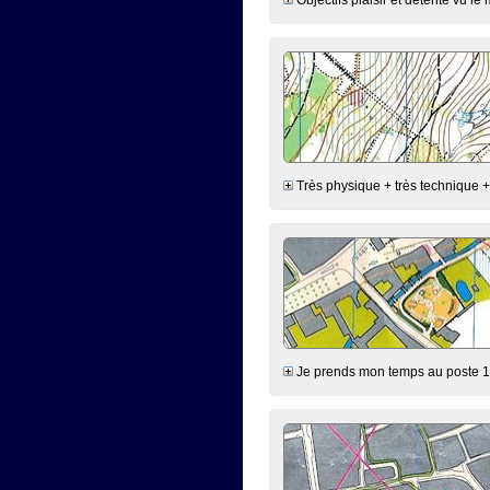
Très physique + très technique +
Je prends mon temps au poste 1 e