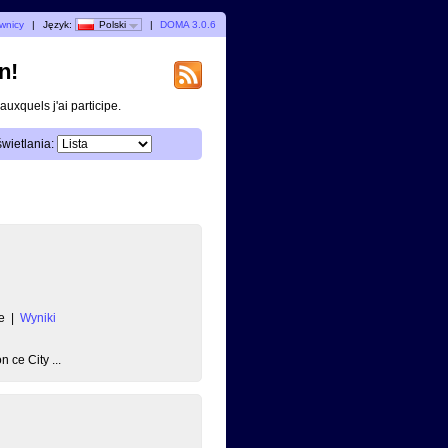
wnicy
|
Język:
Polski
|
DOMA 3.0.6
n!
uxquels j'ai participe.
wietlania:
e
|
Wyniki
 ce City ...