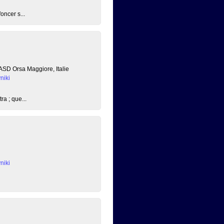
oncer s...
 ASD Orsa Maggiore, Italie
niki
ra ; que...
niki