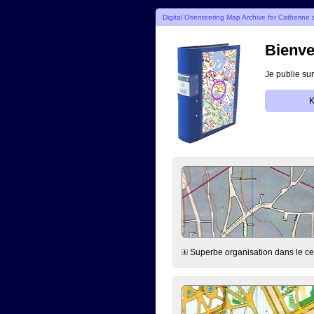
Digital Orienteering Map Archive for Catherine
Bienve
Je publie sur
K
Superbe organisation dans le cent