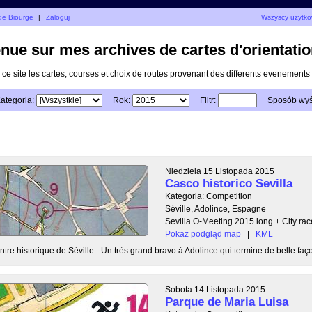
 de Biourge
|
Zaloguj
Wszyscy użytko
nue sur mes archives de cartes d'orientatio
 ce site les cartes, courses et choix de routes provenant des differents evenements a
ategoria:
Rok:
Filtr:
Sposób wyś
Niedziela 15 Listopada 2015
Casco historico Sevilla
Kategoria: Competition
Séville, Adolince, Espagne
Sevilla O-Meeting 2015 long + City rac
Pokaż podgląd map
|
KML
re historique de Séville - Un très grand bravo à Adolince qui termine de belle façon
Sobota 14 Listopada 2015
Parque de Maria Luisa