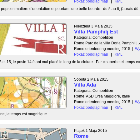
Pokaż podgląd map
|
KML
 peps en matière d'orientation et pourtant, une belle bourde : du 5 au 6, j'aurais dû f
Niedziela 3 Maja 2015
Villa Pamphilj Est
Kategoria: Competition
Rome Parc de la villa Doria Pamphilij,
Rome orienteering meeting 2015
|
Wy
Pokaż podgląd map
|
KML
 et 15, le poste 14 étant mal placé le long de la cloture - Par c superbe et temps ext
Sobota 2 Maja 2015
Villa Ada
Kategoria: Competition
Rome, ASD Orsa Maggiore, Italie
Rome orienteering meeting 2015
|
Wy
Pokaż podgląd map
|
KML
rte, le temps est magnifique.
Piątek 1 Maja 2015
Rome