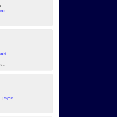
e
niki
niki
u...
s
|
Wyniki