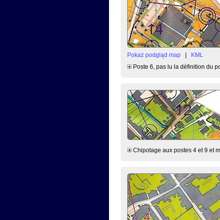
Pokaż podgląd map
|
KML
Poste 6, pas lu la définition du po
Chipotage aux postes 4 et 9 et 