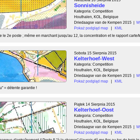
Sonnisheide
Kategoria: Competition
Houthalen, KOL, Belgique
Driedaagse van de Kempen 2015
|
Wy
Pokaż podgląd map
|
KML
le 2e poste ; même en marchant jusqu'au 12, la concentration et le rapport carte/ter
Sobota 15 Sierpnia 2015
Kelterhoef-West
Kategoria: Competition
Houthalen, KOL, Belgique
Driedaagse van de Kempen 2015
|
Wy
Pokaż podgląd map
|
KML
u" = détente garantie !
Piątek 14 Sierpnia 2015
Kelterhoef-Oost
Kategoria: Competition
Houthalen, KOL, Belgique
Driedaagse van de Kempen 2015
|
Wy
Pokaż podgląd map
|
KML
 manque d'entraînement // Poste 5 "à la chance" (j'aurais dû me fier au tas de bois le 