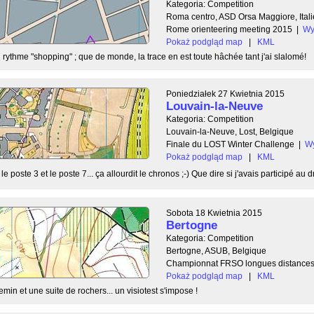
Kategoria: Competition
Roma centro, ASD Orsa Maggiore, Itali
Rome orienteering meeting 2015
|
Wy
Pokaż podgląd map
|
KML
rythme "shopping" ; que de monde, la trace en est toute hâchée tant j'ai slalomé!
Poniedziałek 27 Kwietnia 2015
Louvain-la-Neuve
Kategoria: Competition
Louvain-la-Neuve, Lost, Belgique
Finale du LOST Winter Challenge
|
Wy
Pokaż podgląd map
|
KML
 poste 3 et le poste 7... ça allourdit le chronos ;-) Que dire si j'avais participé au dr
Sobota 18 Kwietnia 2015
Bertogne
Kategoria: Competition
Bertogne, ASUB, Belgique
Championnat FRSO longues distance
Pokaż podgląd map
|
KML
in et une suite de rochers... un visiotest s'impose !