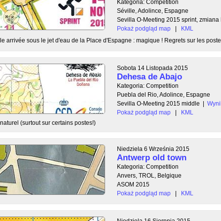
Kategoria: Competition
Séville, Adolince, Espagne
Sevilla O-Meeting 2015 sprint, zmiana 
Pokaż podgląd map
|
KML
le arrivée sous le jet d'eau de la Place d'Espagne : magique ! Regrets sur les postes 
Sobota 14 Listopada 2015
Dehesa de Abajo
Kategoria: Competition
Puebla del Rio, Adolince, Espagne
Sevilla O-Meeting 2015 middle
|
Wyni
Pokaż podgląd map
|
KML
aturel (surtout sur certains postes!)
Niedziela 6 Września 2015
Antwerp old town
Kategoria: Competition
Anvers, TROL, Belgique
ASOM 2015
Pokaż podgląd map
|
KML
Niedziela 16 Sierpnia 2015