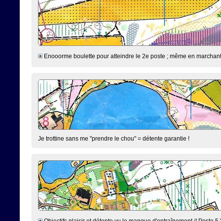
Enooorme boulette pour atteindre le 2e poste ; même en marchant jus
Je trottine sans me "prendre le chou" = détente garantie !
Objectifs plaisir et détente vu le manque d'entraînement // Poste 5 "