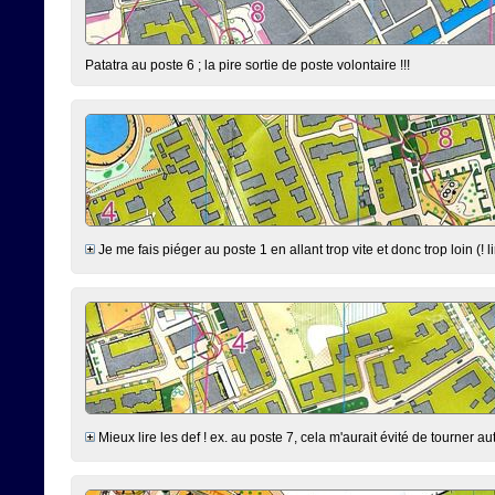
Patatra au poste 6 ; la pire sortie de poste volontaire !!!
Je me fais piéger au poste 1 en allant trop vite et donc trop loin (! l
Mieux lire les def ! ex. au poste 7, cela m'aurait évité de tourner 