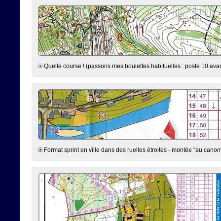
Quelle course ! (passons mes boulettes habituelles : poste 10 avan
Format sprint en ville dans des ruelles étroites - montée "au canon