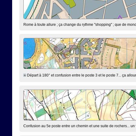
Rome à toute allure ; ça change du rythme "shopping" ; que de monde,
Départ à 180° et confusion entre le poste 3 et le poste 7... ça allourd
Confusion au 5e poste entre un chemin et une suite de rochers... un v