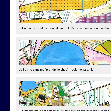
Enooorme boulette pour atteindre le 2e poste ; même en marchant jus
Je trottine sans me "prendre le chou" = détente garantie !
Objectifs plaisir et détente vu le manque d'entraînement // Poste 5 "