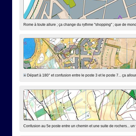
Rome à toute allure ; ça change du rythme "shopping" ; que de monde,
Départ à 180° et confusion entre le poste 3 et le poste 7... ça allourd
Confusion au 5e poste entre un chemin et une suite de rochers... un v