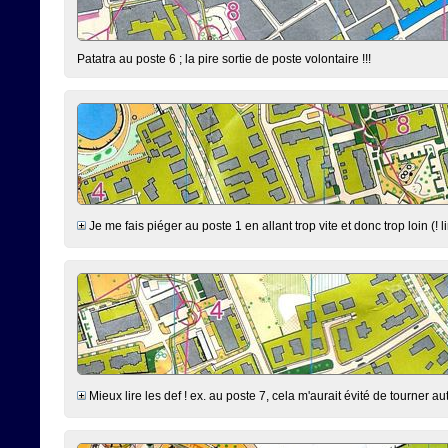
Patatra au poste 6 ; la pire sortie de poste volontaire !!!
Je me fais piéger au poste 1 en allant trop vite et donc trop loin (! l
Mieux lire les def ! ex. au poste 7, cela m'aurait évité de tourner 