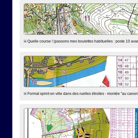
Quelle course ! (passons mes boulettes habituelles : poste 10 avan
Format sprint en ville dans des ruelles étroites - montée "au canon