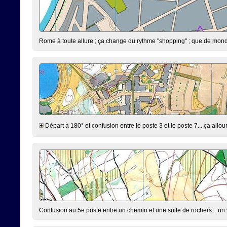
Rome à toute allure ; ça change du rythme "shopping" ; que de monde,
Départ à 180° et confusion entre le poste 3 et le poste 7... ça allourd
Confusion au 5e poste entre un chemin et une suite de rochers... un v