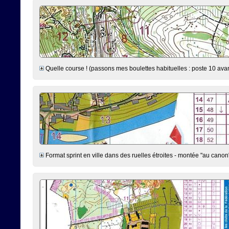
Quelle course ! (passons mes boulettes habituelles : poste 10 avan
Format sprint en ville dans des ruelles étroites - montée "au canon