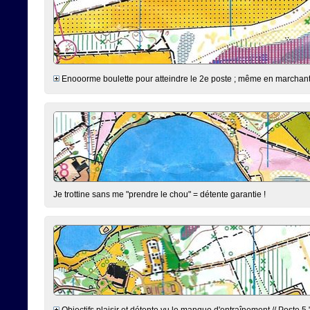
Enooorme boulette pour atteindre le 2e poste ; même en marchant jus
Je trottine sans me "prendre le chou" = détente garantie !
Objectifs plaisir et détente vu le manque d'entraînement // Poste 5 "