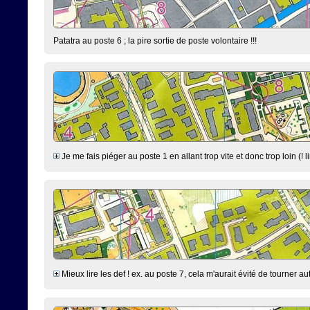
Patatra au poste 6 ; la pire sortie de poste volontaire !!!
Je me fais piéger au poste 1 en allant trop vite et donc trop loin (! l
Mieux lire les def ! ex. au poste 7, cela m'aurait évité de tourner 